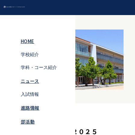
ニュース
HOME
学校紹介
学科・コース紹介
学校紹介トップ
ニュース
学科・コース紹
校長室
介トップ
入試情報
教育理念・教育
普通科・特進
方針
進路情報
入試情報
コース
学校の取り組み
2025.08.03
部活動
中学生対象イベ
普通科・進学
ント
コース
年間行事
オープンキャンパス２０２５