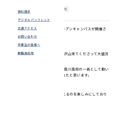
普通科6年コー
国際交流
お知らせ
学科・コースNEWS
資料請求
ス
施設紹介
デジタルパンフレット
生活デザイン科
交通アクセス
8/2（土）、8/3（日）に、本校のオープンキャンパスが開催さ
沿革
れました。
食物調理科
お問い合わせ
卒業生の皆様へ
保育科
教職員採用
今年も中学生と保護者の方々が沢山来てくださって大盛況
となりました。
高校生も各コーナーや部活動で香川高校の一員として動い
てくれて、良い先輩の姿を見せれたと思います。
来年、香川高校でみなさんと会えるのを楽しみにしており
ます！！！