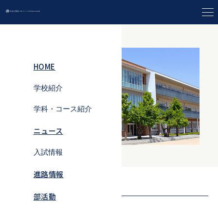
ニュース一覧
HOME
学校紹介
学科・コース紹介
学校紹介トップ
ニュース
学科・コース紹
校長室
介トップ
入試情報
教育理念・教育
普通科・特進
方針
進路情報
入試情報
コース
学校の取り組み
生活デザイン科
部活動
中学生対象イベ
普通科・進学
ント
コース
年間行事