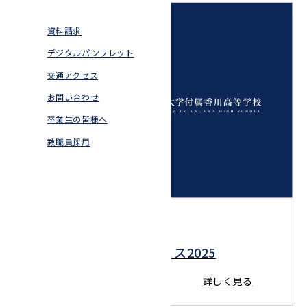
普通科6年コー
国際交流
資料請求
ス
施設紹介
デジタルパンフレット
生活デザイン科
交通アクセス
沿革
食物調理科
お問い合わせ
卒業生の皆様へ
保育科
教職員採用
2025.11.16
KAGAWAスポーツフェス2025
詳しく見る